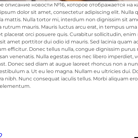
е описание новости №16, которое отображается на к
psum dolor sit amet, consectetur adipiscing elit. Nulla qu
la mattis. Nulla tortor mi, interdum non dignissim sit a
 a rutrum mauris. Mauris luctus arcu erat, in tempus urn
t placerat orci posuere quis. Curabitur sollicitudin, en
 sit amet porttitor dui odio id mauris. Sed lacinia quam a
m efficitur. Donec tellus nulla, congue dignissim purus 
n venenatis. Nulla egestas eros nec libero imperdiet, ve
st. Donec sed diam at augue laoreet rhoncus non a nunc.
estibulum a. Ut eu leo magna. Nullam eu ultricies dui. Do
a nibh. Nunc consequat iaculis tellus. Morbi aliquam ero
 elementum.
2