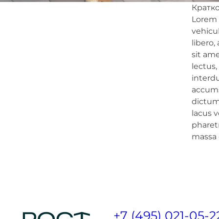
Кратко
Lorem i
vehicu
libero,
sit ame
lectus,
interdu
accumsa
dictum
lacus v
pharetr
massa
+7 (495) 021-05-2