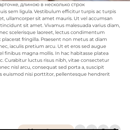
арточке, длиною в несколько строк
is sem ligula. Vestibulum efficitur turpis ac turpis
met, ullamcorper sit amet mauris. Ut vel accumsan
a tincidunt sit amet. Vivamus malesuada varius diam,
im nec scelerisque laoreet, lectus condimentum
c placerat fringilla. Praesent non metus at diam
nec, iaculis pretium arcu. Ut et eros sed augue
l finibus magna mollis. In hac habitasse platea
 Curabitur luctus risus nibh, vitae consectetur
nec nisl arcu, consequat sed porta a, suscipit
s euismod nisi porttitor, pellentesque hendrerit