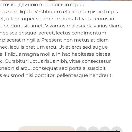
рточке, длиною в несколько строк
is sem ligula. Vestibulum efficitur turpis ac turpis
met, ullamcorper sit amet mauris. Ut vel accumsan
a tincidunt sit amet. Vivamus malesuada varius diam,
im nec scelerisque laoreet, lectus condimentum
c placerat fringilla. Praesent non metus at diam
nec, iaculis pretium arcu. Ut et eros sed augue
l finibus magna mollis. In hac habitasse platea
 Curabitur luctus risus nibh, vitae consectetur
nec nisl arcu, consequat sed porta a, suscipit
s euismod nisi porttitor, pellentesque hendrerit