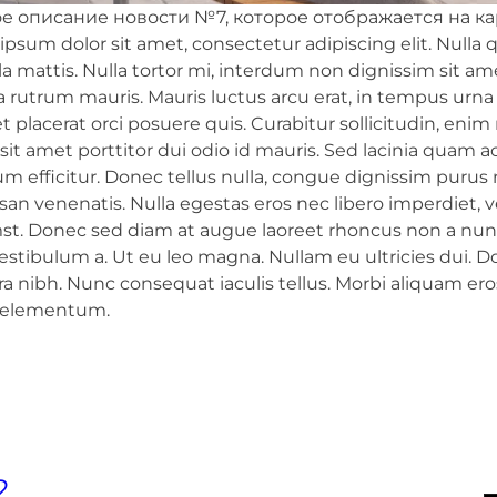
е описание новости №7, которое отображается на ка
psum dolor sit amet, consectetur adipiscing elit. Nulla qu
la mattis. Nulla tortor mi, interdum non dignissim sit a
 a rutrum mauris. Mauris luctus arcu erat, in tempus urn
t placerat orci posuere quis. Curabitur sollicitudin, en
 sit amet porttitor dui odio id mauris. Sed lacinia quam a
m efficitur. Donec tellus nulla, congue dignissim purus 
n venenatis. Nulla egestas eros nec libero imperdiet, ve
st. Donec sed diam at augue laoreet rhoncus non a nunc.
estibulum a. Ut eu leo magna. Nullam eu ultricies dui. Do
a nibh. Nunc consequat iaculis tellus. Morbi aliquam ero
 elementum.
2