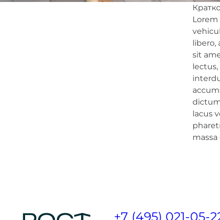
Кратко
Lorem i
vehicu
libero,
sit ame
lectus,
interdu
accumsa
dictum
lacus v
pharetr
massa
+7 (495) 021-05-2