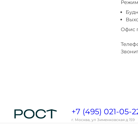
Режим
Будн
Выхо
Офис 
Телефо
Звонит
+7 (495) 021-05-2
г. Москва, ул Зименковская д 159