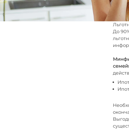
Льготн
До 90%
льготн
инфор
Минфи
семейн
действ
Ипот
Ипот
Необх
оконч
Выгод
сущест