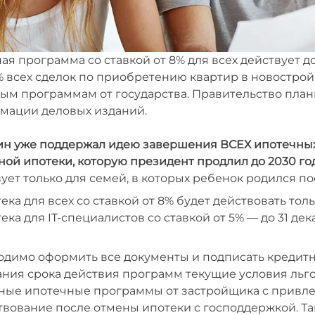
ая программа со ставкой от 8% для всех действует д
 всех сделок по приобретению квартир в новострой
ым программам от государства. Правительство плани
мации деловых изданий.
н уже поддержал идею завершения ВСЕХ ипотечных
ой ипотеки, которую президент продлил до 2030 год
ует только для семей, в которых ребенок родился пос
ека для всех со ставкой от 8% будет действовать тольк
ека для IT-специалистов со ставкой от 5% — до 31 дека
одимо оформить все документы и подписать кредитн
ания срока действия программ текущие условия льг
ные ипотечные программы от застройщика с привле
вование после отмены ипотеки с господдержкой. Так