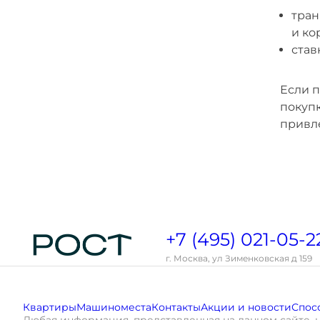
тран
и ко
став
Если п
покуп
привл
+7 (495) 021-05-2
г. Москва, ул Зименковская д 159
Квартиры
Машиноместа
Контакты
Акции и новости
Спос