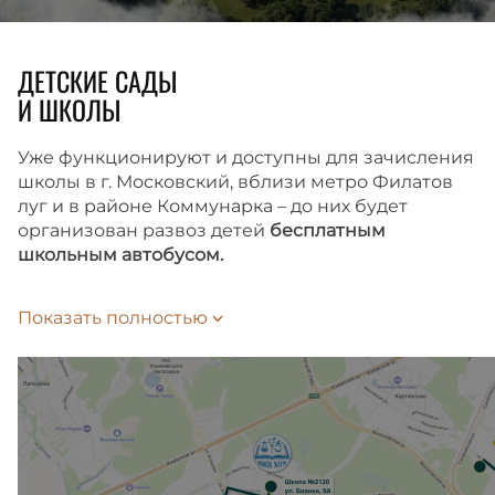
ДЕТСКИЕ САДЫ
И ШКОЛЫ
Уже функционируют и доступны для зачисления
школы в г. Московский, вблизи метро Филатов
луг и в районе Коммунарка – до них будет
организован развоз детей
бесплатным
школьным автобусом.
Время до школы займет 10 или 15 минут
Показать полностью
на автобусе-шаттле, в зависимости
от выбранного маршрута. Подать заявление
на зачисление ребенка в школу можно
на Госуслугах.
Внутри жилого комплекса также запланированы
школа и детский сад, которые откроются сразу