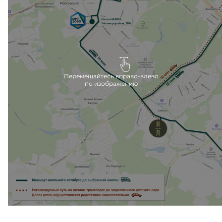
после сдачи второй очереди.
Ближайшие детские сады расположены в 10
минутах езды на машине, вблизи метро Филатов
луг.
Перемещайтесь вправо-влево
по изображению