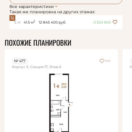
Все характеристики
Такая же планировка на других этажах:
2
3 эт.
41.5 м
12 845 400 руб.
-3 524 600
ПОХОЖИЕ ПЛАНИРОВКИ
№ 477
Корпус 3, Секция 17, Этаж 6
К