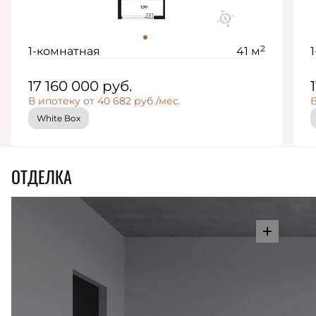
2
1-комнатная
41 м
17 160 000
руб.
В ипотеку от 40 682 руб./мес.
В
White Box
ОТДЕЛКА