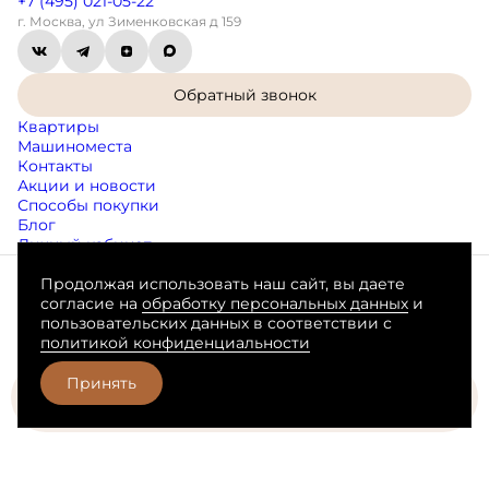
+7 (495) 021-05-22
г. Москва, ул Зименковская д 159
Обратный звонок
Квартиры
Машиноместа
Контакты
Акции и новости
Способы покупки
Блог
Личный кабинет
Продолжая использовать наш сайт, вы даете
Согласие на обработку персональных данных
согласие на
обработку персональных данных
и
Пользовательское соглашение
пользовательских данных в соответствии с
Любая информация, представленная на данном сайте, носит
политикой конфиденциальности
исключительно информационный характер, не является
публичной офертой, определяемой положениями статьи 437 ГК
РФ.
Принять
Забронировать
Разработано