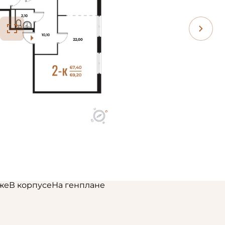
же
В корпусе
На генплане