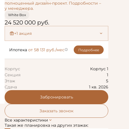
полноценный дизайн-проект. Подробности –
у менеджера.
Для данной квартиры
White Box
архитектурным бюро
24 520 000 руб.
разработан
полноценный дизайн-
проект. Подробности –
+1 акция
у менеджера.
Дизайн-проект в подарок!
Ипотека
от 58 131 руб./мес
Подробнее
Корпус
Корпус 1
Секция
1
Этаж
5
Сдача
1 кв. 2026
Забронировать
Заказать звонок
Все характеристики
Такая же планировка на других этажах: