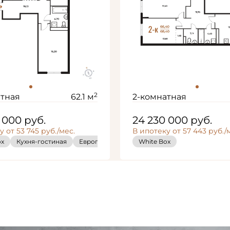
2
атная
62.1 м
2-комнатная
0 000
руб.
24 230 000
руб.
 от 53 745 руб./мес.
В ипотеку от 57 443 руб./
ox
 Box
Кухня-гостиная
Кухня-гостиная
Европланировка
Европланировка
White Box
White Box
Кухня-гости