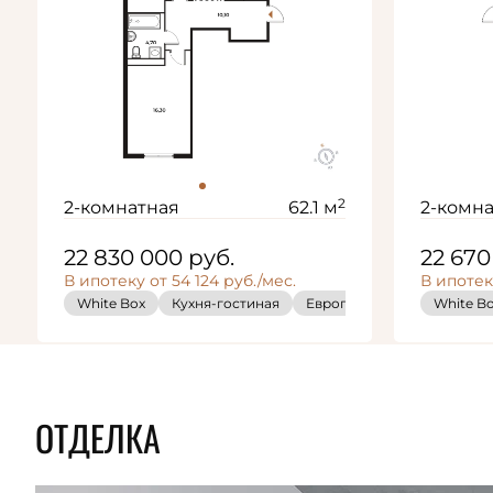
2
2-комнатная
62.1 м
2-комн
22 830 000
руб.
22 67
В ипотеку от 54 124 руб./мес.
В ипотеку
White Box
Кухня-гостиная
Европланировка
White B
White
ОТДЕЛКА