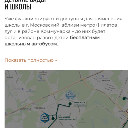
И ШКОЛЫ
Уже функционируют и доступны для зачисления
школы в г. Московский, вблизи метро Филатов
луг и в районе Коммунарка – до них будет
организован развоз детей
бесплатным
школьным автобусом.
Время до школы займет 10 или 15 минут
Показать полностью
на автобусе-шаттле, в зависимости
от выбранного маршрута. Подать заявление
на зачисление ребенка в школу можно
на Госуслугах.
Внутри жилого комплекса также запланированы
школа и детский сад, которые откроются сразу
после сдачи второй очереди.
Ближайшие детские сады расположены в 10
минутах езды на машине, вблизи метро Филатов