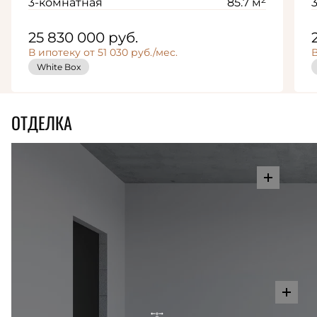
3-комнатная
85.7 м
25 830 000
руб.
В ипотеку от 51 030 руб./мес.
В
White Box
ОТДЕЛКА