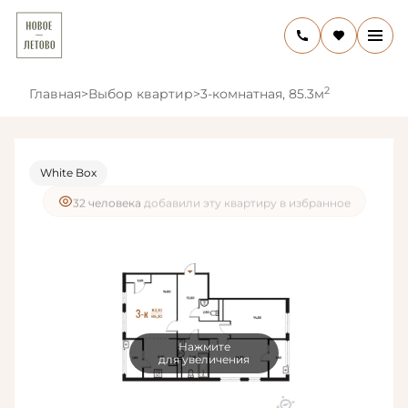
2
Главная
>
Выбор квартир
>
3-комнатная, 85.3м
White Box
54 человекa
смотрели эту квартиру за 24 часа
Нажмите
для увеличения