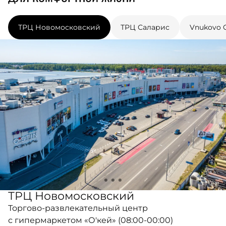
ТРЦ Новомосковский
ТРЦ Саларис
Vnukovo O
ТРЦ Новомосковский
Торгово-развлекательный центр
с гипермаркетом «О'кей» (08:00-00:00)