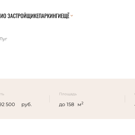
КИ
О ЗАСТРОЙЩИКЕ
ПАРКИНГИ
ЕЩЁ
Луг
ть
Площадь
2
руб.
до
м