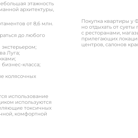
Небольшая этажность
манной архитектуры,
Покупка квартиры у Ф
таментов от 8,6 млн.
но отдыхать от суеты
с ресторанами, мага
раться до любого
прилегающих локаци
центров, салонов крас
 экстерьером;
а Луга;
жками;
 бизнес-класса;
ие колясочных
тся использование
щиком используются
деляющие токсичных
ичной, комфортной