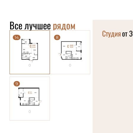
Все лучшее
рядом
Студия
от 3
14
8
0
0
9
0