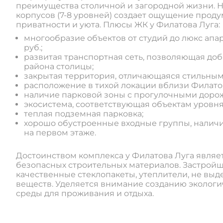
преимущества столичной и загородной жизни. 
корпусов (7-8 уровней) создает ощущение проду
приватности и уюта. Плюсы ЖК у Филатова Луга:
многообразие объектов от студий до люкс апар
руб.;
развитая транспортная сеть, позволяющая доб
района столицы;
закрытая территория, отличающаяся стильным
расположение в тихой локации вблизи Филатов
наличие парковой зоны с прогулочными доро
экосистема, соответствующая объектам уровня
теплая подземная парковка;
хорошо обустроенные входные группы, налич
на первом этаже.
Достоинством комплекса у Филатова Луга являе
безопасных строительных материалов. Застрой
качественные стеклопакеты, утеплители, не вы
веществ. Уделяется внимание созданию эколог
среды для проживания и отдыха.