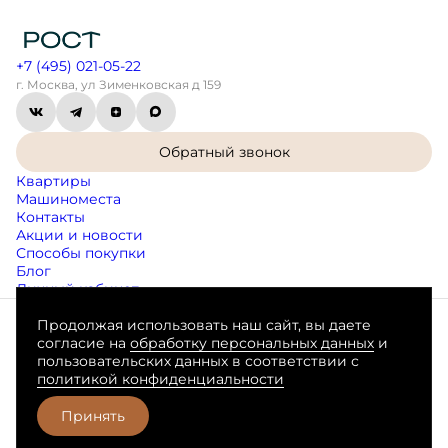
+7 (495) 021-05-22
г. Москва, ул Зименковская д 159
Обратный звонок
Квартиры
Машиноместа
Контакты
Акции и новости
Способы покупки
Блог
Личный кабинет
Продолжая использовать наш сайт, вы даете
Согласие на обработку персональных данных
согласие на
обработку персональных данных
и
Пользовательское соглашение
пользовательских данных в соответствии с
Любая информация, представленная на данном сайте, носит
политикой конфиденциальности
исключительно информационный характер, не является
публичной офертой, определяемой положениями статьи 437 ГК
РФ.
Принять
Разработано