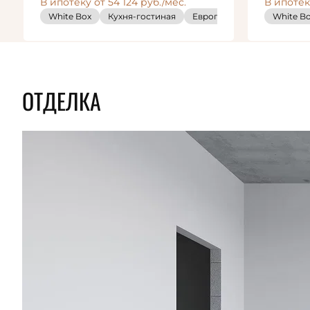
В ипотеку от 54 124 руб./мес.
В ипотеку
White Box
Кухня-гостиная
Европланировка
White B
White
ОТДЕЛКА