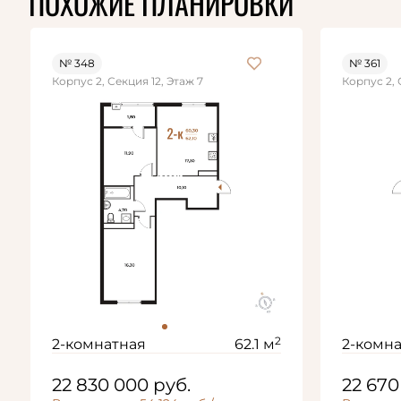
ПОХОЖИЕ ПЛАНИРОВКИ
№ 348
№ 361
Корпус 2, Секция 12, Этаж 7
Корпус 2, 
2
2-комнатная
62.1 м
2-комн
22 830 000
руб.
22 67