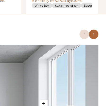
ес.
В ипотеку от 52 820 руб./мес.
ная
Европланировка
White Box
Кухня-гостиная
Европланиров