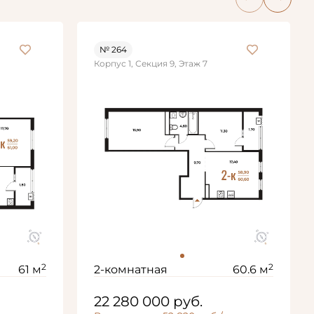
№ 264
Корпус 1, Секция 9, Этаж 7
2
2
61 м
2-комнатная
60.6 м
22 280 000
руб.