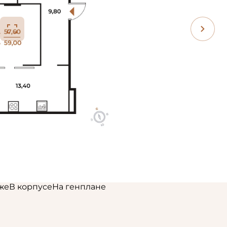
же
В корпусе
На генплане