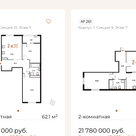
№ 261
Секция 13, Этаж 5
Корпус 1, Секция 9, Этаж 7
2
атная
62.1 м
2-комнатная
0 000
руб.
21 780 000
руб.