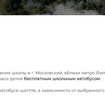
ния школы в г. Московский, вблизи метро Фила
звоз детей
бесплатным школьным автобусом.
 автобусе-шаттле, в зависимости от выбранног
 школу можно на Госуслугах.