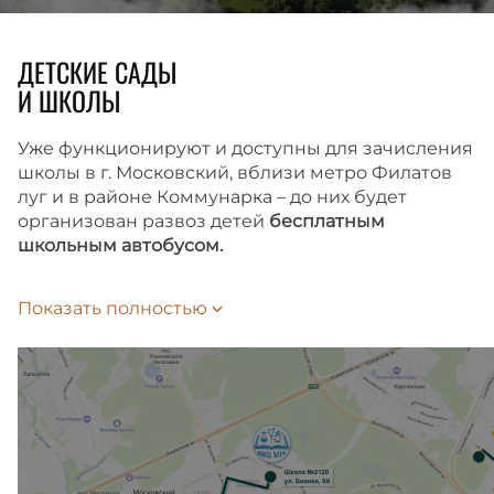
ДЕТСКИЕ САДЫ
И ШКОЛЫ
Уже функционируют и доступны для зачисления
школы в г. Московский, вблизи метро Филатов
луг и в районе Коммунарка – до них будет
организован развоз детей
бесплатным
школьным автобусом.
Время до школы займет 10 или 15 минут
Показать полностью
на автобусе-шаттле, в зависимости
от выбранного маршрута. Подать заявление
на зачисление ребенка в школу можно
на Госуслугах.
Внутри жилого комплекса также запланированы
школа и детский сад, которые откроются сразу
после сдачи второй очереди.