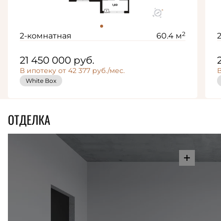
2
2-комнатная
60.4 м
21 450 000
руб.
В ипотеку от 42 377 руб./мес.
В
White Box
ОТДЕЛКА