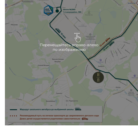
Ближайшие детские сады расположены в 10
минутах езды на машине, вблизи метро Филатов
луг.
Перемещайтесь вправо-влево
по изображению