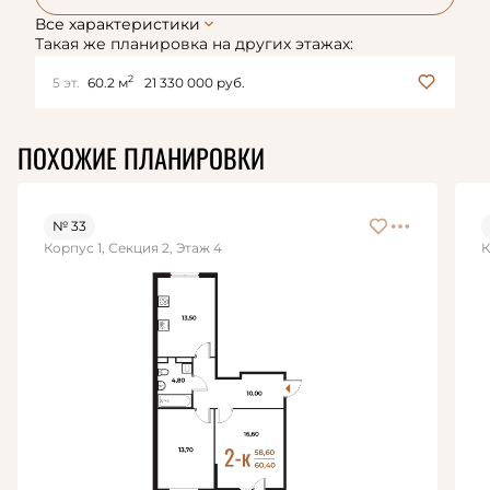
Все характеристики
Такая же планировка на других этажах:
2
5 эт.
60.2 м
21 330 000 руб.
ПОХОЖИЕ ПЛАНИРОВКИ
№ 33
Корпус 1, Секция 2, Этаж 4
К