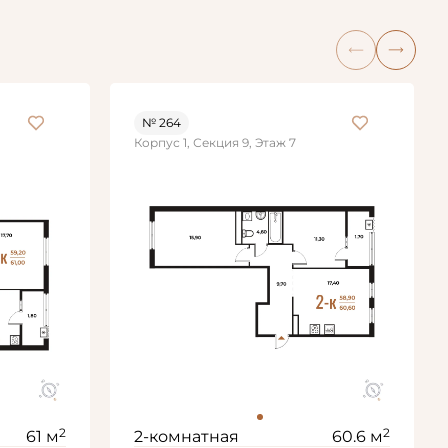
№ 264
Корпус 1, Секция 9, Этаж 7
2
2
61 м
2-комнатная
60.6 м