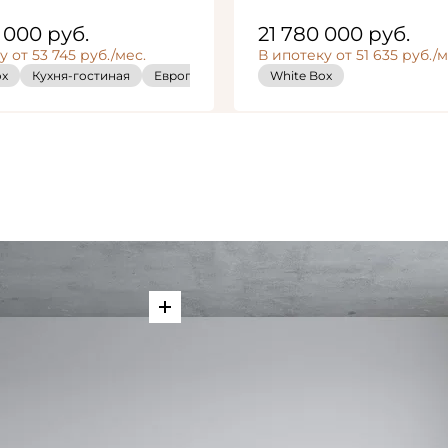
0 000
руб.
21 780 000
руб.
 от 53 745 руб./мес.
В ипотеку от 51 635 руб./м
ox
 Box
Кухня-гостиная
Кухня-гостиная
Европланировка
Европланировка
White Box
White Box
Кухня-гости