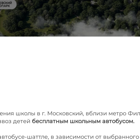
ния школы в г. Московский, вблизи метро Фила
звоз детей
бесплатным школьным автобусом.
 автобусе-шаттле, в зависимости от выбранног