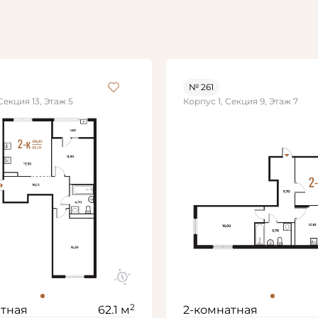
№ 261
Секция 13, Этаж 5
Корпус 1, Секция 9, Этаж 7
2
атная
62.1 м
2-комнатная