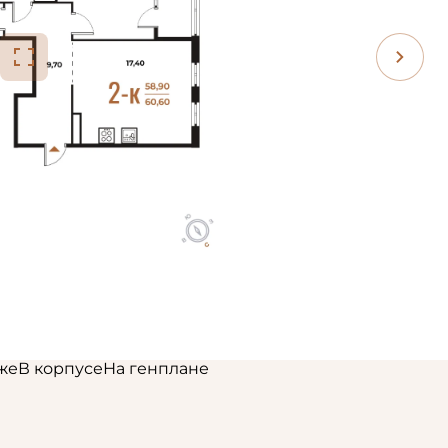
же
В корпусе
На генплане