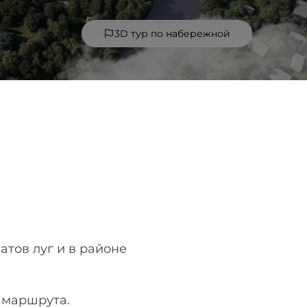
3D тур по набережной
тов луг и в районе
о маршрута.