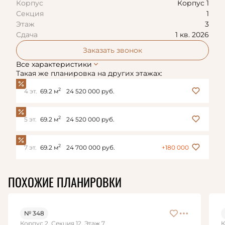
Корпус
Корпус 1
Секция
1
Этаж
3
Сдача
1 кв. 2026
Заказать звонок
Все характеристики
Такая же планировка на других этажах:
2
4 эт.
69.2 м
24 520 000 руб.
2
5 эт.
69.2 м
24 520 000 руб.
2
7 эт.
69.2 м
24 700 000 руб.
+180 000
ПОХОЖИЕ ПЛАНИРОВКИ
№ 348
Корпус 2, Секция 12, Этаж 7
К