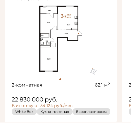
2
2-комнатная
62.1 м
22 830 000
руб.
В ипотеку от 54 124 руб./мес.
В
White Box
Кухня-гостиная
Европланировка