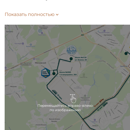
Время до школы займет 10 или 15 минут
Показать полностью
на автобусе-шаттле, в зависимости
от выбранного маршрута. Подать заявление
на зачисление ребенка в школу можно
на Госуслугах.
Внутри жилого комплекса также запланированы
школа и детский сад, которые откроются сразу
после сдачи второй очереди.
Ближайшие детские сады расположены в 10
минутах езды на машине, вблизи метро Филатов
луг.
Перемещайтесь вправо-влево
по изображению