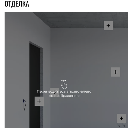
ОТДЕЛКА
Перемещайтесь вправо-влево
по изображению