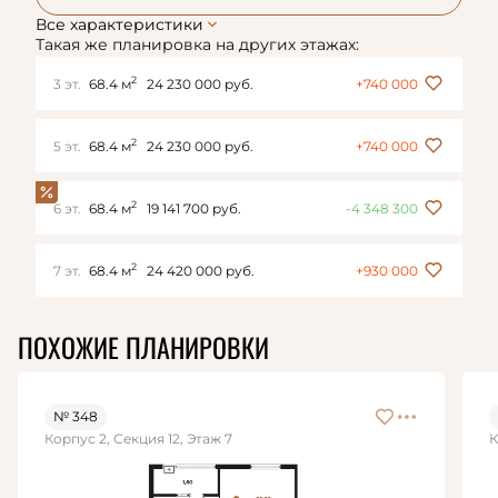
Все характеристики
Такая же планировка на других этажах:
2
3 эт.
68.4 м
24 230 000 руб.
+740 000
2
5 эт.
68.4 м
24 230 000 руб.
+740 000
2
6 эт.
68.4 м
19 141 700 руб.
-4 348 300
2
7 эт.
68.4 м
24 420 000 руб.
+930 000
ПОХОЖИЕ ПЛАНИРОВКИ
№ 348
Корпус 2, Секция 12, Этаж 7
К