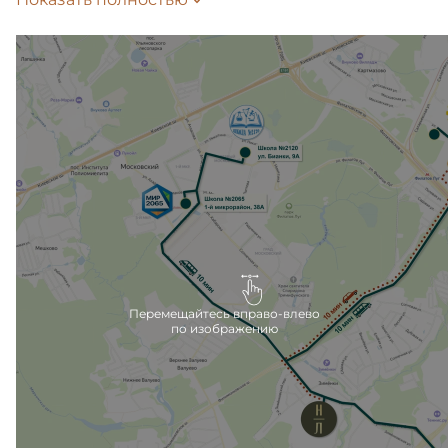
на автобусе-шаттле, в зависимости
от выбранного маршрута. Подать заявление
на зачисление ребенка в школу можно
на Госуслугах.
Внутри жилого комплекса также запланированы
школа и детский сад, которые откроются сразу
после сдачи второй очереди.
Ближайшие детские сады расположены в 10
минутах езды на машине, вблизи метро Филатов
луг.
Перемещайтесь вправо-влево
по изображению