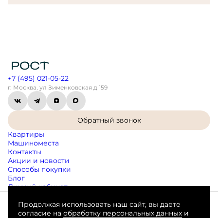
+7 (495) 021-05-22
г. Москва, ул Зименковская д 159
Обратный звонок
Квартиры
Машиноместа
Контакты
Акции и новости
Способы покупки
Блог
Личный кабинет
Продолжая использовать наш сайт, вы даете
Согласие на обработку персональных данных
согласие на
обработку персональных данных
и
Пользовательское соглашение