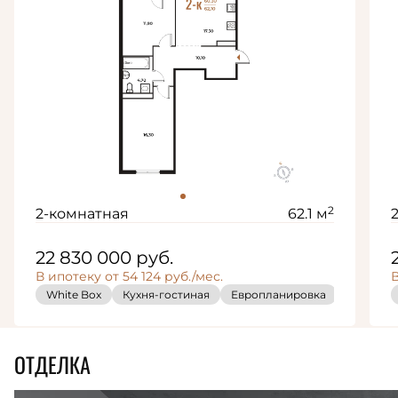
2
2-комнатная
62.1 м
22 830 000
руб.
В ипотеку от 54 124 руб./мес.
В
White Box
Кухня-гостиная
Европланировка
ОТДЕЛКА