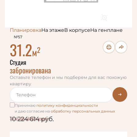
Планировка
На этаже
В корпусе
На генплане
№57
31.2
2
м
Студия
забронирована
Оставьте телефон и мы подберем для вас похожую
квартиру
Принимаю
политику конфиденциальности
и даю согласие на
обработку персональных данных
10 224 614 руб.
11 618 880 руб.