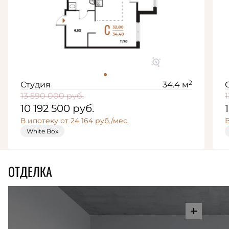
2
Студия
34.4 м
13 590 000
руб.
10 192 500
руб.
В ипотеку от 24 164 руб./мес.
В
White Box
ОТДЕЛКА