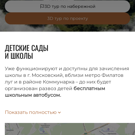
3D тур по набережной
3D тур по проекту
ДЕТСКИЕ САДЫ
И ШКОЛЫ
Уже функционируют и доступны для зачисления
школы в г. Московский, вблизи метро Филатов
луг и в районе Коммунарка – до них будет
организован развоз детей
бесплатным
школьным автобусом.
Время до школы займет 10 или 15 минут
Показать полностью
на автобусе-шаттле, в зависимости
от выбранного маршрута. Подать заявление
на зачисление ребенка в школу можно
на Госуслугах.