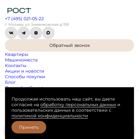
+7 (495) 021-05-22
г. Москва, ул Зименковская д 159
Обратный звонок
Квартиры
Машиноместа
Контакты
Акции и новости
Способы покупки
Блог
Личный кабинет
Продолжая использовать наш сайт, вы даете
Согласие на обработку персональных данных
согласие на
обработку персональных данных
и
Пользовательское соглашение
пользовательских данных в соответствии с
Любая информация, представленная на данном сайте, носит
политикой конфиденциальности
исключительно информационный характер, не является
публичной офертой, определяемой положениями статьи 437 ГК
РФ.
Принять
Забронировать
Разработано