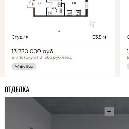
2
Студия
33.5 м
13 230 000
руб.
В ипотеку от 31 365 руб./мес.
В
White Box
ОТДЕЛКА