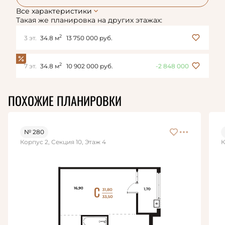
Все характеристики
Такая же планировка на других этажах:
2
3 эт.
34.8 м
13 750 000 руб.
2
7 эт.
34.8 м
10 902 000 руб.
-2 848 000
ПОХОЖИЕ ПЛАНИРОВКИ
№ 280
Корпус 2, Секция 10, Этаж 4
К