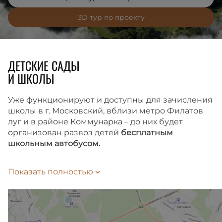
3D тур по проекту
ДЕТСКИЕ САДЫ
И ШКОЛЫ
Уже функционируют и доступны для зачисления
школы в г. Московский, вблизи метро Филатов
луг и в районе Коммунарка – до них будет
организован развоз детей
бесплатным
школьным автобусом.
Время до школы займет 10 или 15 минут
Показать полностью
на автобусе-шаттле, в зависимости
от выбранного маршрута. Подать заявление
на зачисление ребенка в школу можно
на Госуслугах.