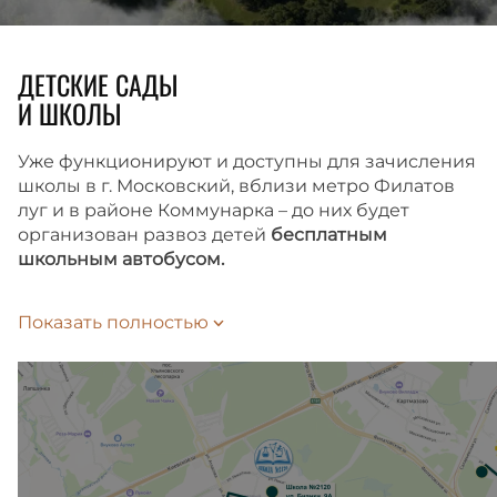
ДЕТСКИЕ САДЫ
И ШКОЛЫ
Уже функционируют и доступны для зачисления
школы в г. Московский, вблизи метро Филатов
луг и в районе Коммунарка – до них будет
организован развоз детей
бесплатным
школьным автобусом.
Время до школы займет 10 или 15 минут
Показать полностью
на автобусе-шаттле, в зависимости
от выбранного маршрута. Подать заявление
на зачисление ребенка в школу можно
на Госуслугах.
Внутри жилого комплекса также запланированы
школа и детский сад, которые откроются сразу