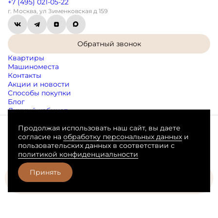
+7 (495) 021-05-22
г. Москва, ул Зименковская д 159
Обратный звонок
Квартиры
Машиноместа
Контакты
Акции и новости
Способы покупки
Блог
Личный кабинет
Продолжая использовать наш сайт, вы даете
Согласие на обработку персональных данных
согласие на
обработку персональных данных
и
Пользовательское соглашение
пользовательских данных в соответствии с
Любая информация, представленная на данном сайте, носит
политикой конфиденциальности
исключительно информационный характер, не является
публичной офертой, определяемой положениями статьи 437 ГК
РФ.
Принять
Забронировать
Разработано