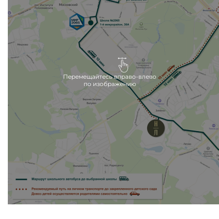
после сдачи второй очереди.
Ближайшие детские сады расположены в 10
минутах езды на машине, вблизи метро Филатов
луг.
Перемещайтесь вправо-влево
по изображению