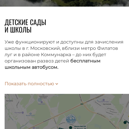
ДЕТСКИЕ САДЫ
И ШКОЛЫ
Уже функционируют и доступны для зачисления
школы в г. Московский, вблизи метро Филатов
луг и в районе Коммунарка – до них будет
организован развоз детей
бесплатным
школьным автобусом.
Время до школы займет 10 или 15 минут
Показать полностью
на автобусе-шаттле, в зависимости
от выбранного маршрута. Подать заявление
на зачисление ребенка в школу можно
на Госуслугах.
Внутри жилого комплекса также запланированы
школа и детский сад, которые откроются сразу