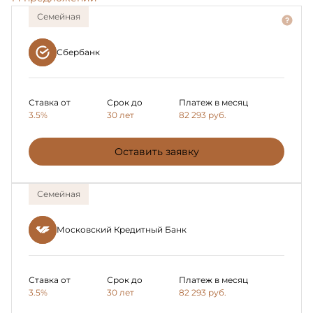
Семейная
Сбербанк
Ставка от
Срок до
Платеж в месяц
3.5%
30 лет
82 293
руб.
Оставить заявку
Семейная
Московский Кредитный Банк
Ставка от
Срок до
Платеж в месяц
3.5%
30 лет
82 293
руб.