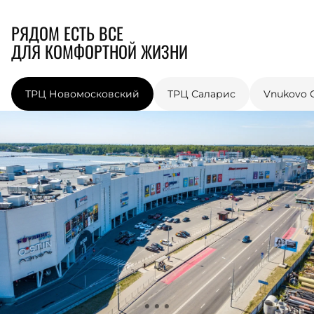
РЯДОМ ЕСТЬ ВСЕ
ДЛЯ КОМФОРТНОЙ ЖИЗНИ
ТРЦ Новомосковский
ТРЦ Саларис
Vnukovo O