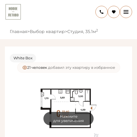
2
Главная
>
Выбор квартир
>
Студия, 35.1м
White Box
13 человек
смотрели эту квартиру за 24 часа
Нажмите
для увеличения