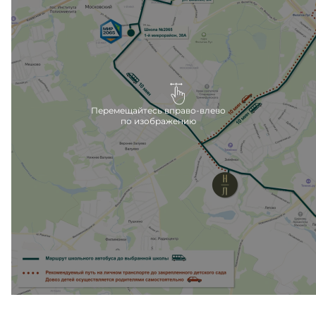
после сдачи второй очереди.
Ближайшие детские сады расположены в 10
минутах езды на машине, вблизи метро Филатов
луг.
Перемещайтесь вправо-влево
по изображению