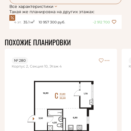
Все характеристики
Такая же планировка на других этажах:
2
4 эт.
35.1 м
10 957 300 руб.
-2 912 700
ПОХОЖИЕ ПЛАНИРОВКИ
№ 280
Корпус 2, Секция 10, Этаж 4
К