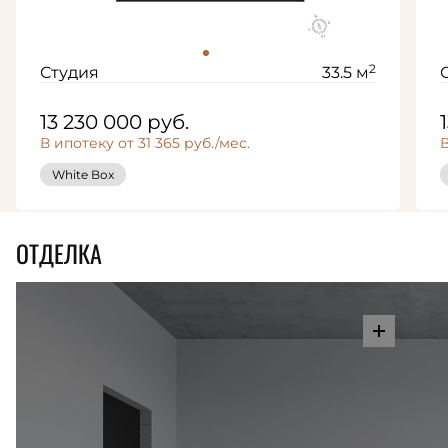
2
Студия
33.5 м
13 230 000
руб.
В ипотеку от 31 365 руб./мес.
В
White Box
ОТДЕЛКА