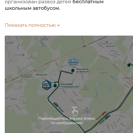
организован развоз детей
бесплатным
школьным автобусом.
Время до школы займет 10 или 15 минут
Показать полностью
на автобусе-шаттле, в зависимости
от выбранного маршрута. Подать заявление
на зачисление ребенка в школу можно
на Госуслугах.
Внутри жилого комплекса также запланированы
школа и детский сад, которые откроются сразу
после сдачи второй очереди.
Ближайшие детские сады расположены в 10
минутах езды на машине, вблизи метро Филатов
луг.
Перемещайтесь вправо-влево
по изображению