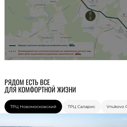
РЯДОМ ЕСТЬ ВСЕ
ДЛЯ КОМФОРТНОЙ ЖИЗНИ
ТРЦ Новомосковский
ТРЦ Саларис
Vnukovo O