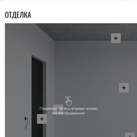
ОТДЕЛКА
Перемещайтесь вправо-влево
по изображению