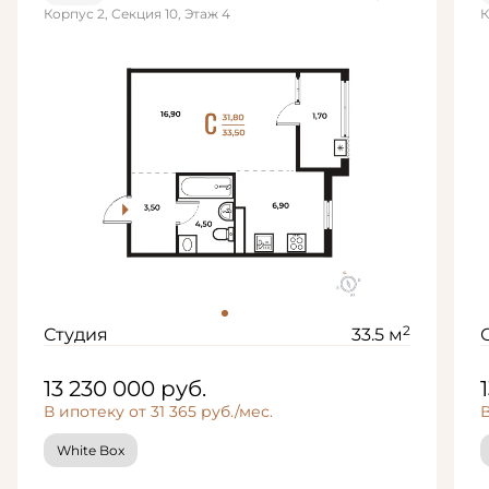
Корпус 2, Секция 10, Этаж 4
К
2
Студия
33.5 м
13 230 000
руб.
В ипотеку от 31 365 руб./мес.
В
White Box