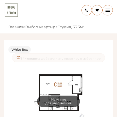
2
Главная
>
Выбор квартир
>
Студия, 33.3м
White Box
32 человекa
смотрели эту квартиру за 24 часа
Нажмите
для увеличения