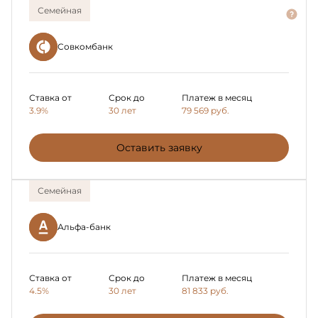
Семейная
Совкомбанк
Ставка от
Срок до
Платеж в месяц
3.9%
30 лет
79 569
руб.
Оставить заявку
Семейная
Альфа-банк
Ставка от
Срок до
Платеж в месяц
4.5%
30 лет
81 833
руб.