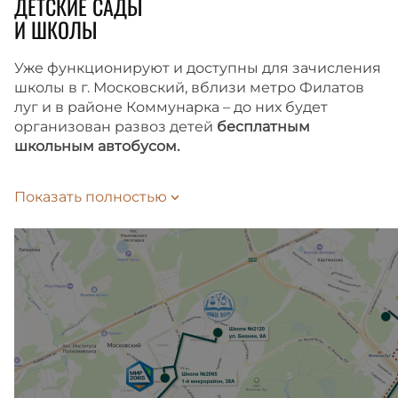
ДЕТСКИЕ САДЫ
И ШКОЛЫ
Уже функционируют и доступны для зачисления
школы в г. Московский, вблизи метро Филатов
луг и в районе Коммунарка – до них будет
организован развоз детей
бесплатным
школьным автобусом.
Время до школы займет 10 или 15 минут
Показать полностью
на автобусе-шаттле, в зависимости
от выбранного маршрута. Подать заявление
на зачисление ребенка в школу можно
на Госуслугах.
Внутри жилого комплекса также запланированы
школа и детский сад, которые откроются сразу
после сдачи второй очереди.
Ближайшие детские сады расположены в 10