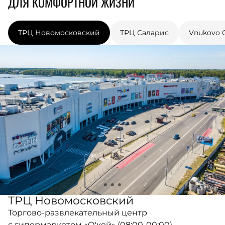
ДЛЯ КОМФОРТНОЙ ЖИЗНИ
ТРЦ Новомосковский
ТРЦ Саларис
Vnukovo O
ТРЦ Новомосковский
Торгово-развлекательный центр
с гипермаркетом «О'кей» (08:00-00:00)