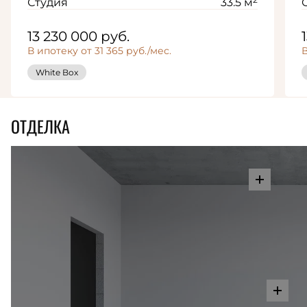
Студия
33.5 м
13 230 000
руб.
В ипотеку от 31 365 руб./мес.
В
White Box
ОТДЕЛКА