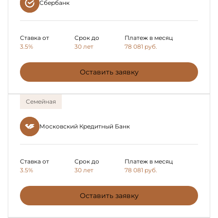
Сбербанк
Ставка от
Срок до
Платеж в месяц
3.5%
30 лет
78 081
руб.
Оставить заявку
Семейная
Московский Кредитный Банк
Ставка от
Срок до
Платеж в месяц
3.5%
30 лет
78 081
руб.
Оставить заявку