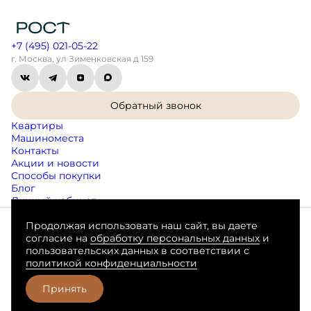
+7 (495) 021-05-22
г. Москва, ул Зименковская д 159
Обратный звонок
Квартиры
Машиноместа
Контакты
Акции и новости
Способы покупки
Блог
Личный кабинет
Продолжая использовать наш сайт, вы даете
Согласие на обработку персональных данных
согласие на
обработку персональных данных
и
Пользовательское соглашение
пользовательских данных в соответствии с
Любая информация, представленная на данном сайте, носит
политикой конфиденциальности
исключительно информационный характер, не является
публичной офертой, определяемой положениями статьи 437 ГК
РФ.
Принять
Разработано